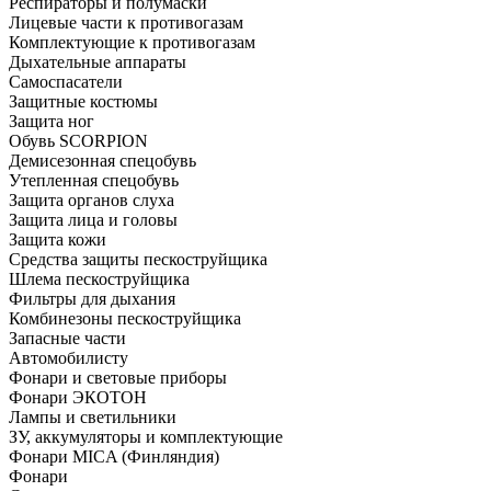
Респираторы и полумаски
Лицевые части к противогазам
Комплектующие к противогазам
Дыхательные аппараты
Самоспасатели
Защитные костюмы
Защита ног
Обувь SCORPION
Демисезонная спецобувь
Утепленная спецобувь
Защита органов слуха
Защита лица и головы
Защита кожи
Средства защиты пескоструйщика
Шлема пескоструйщика
Фильтры для дыхания
Комбинезоны пескоструйщика
Запасные части
Автомобилисту
Фонари и световые приборы
Фонари ЭКОТОН
Лампы и светильники
ЗУ, аккумуляторы и комплектующие
Фонари MICA (Финляндия)
Фонари