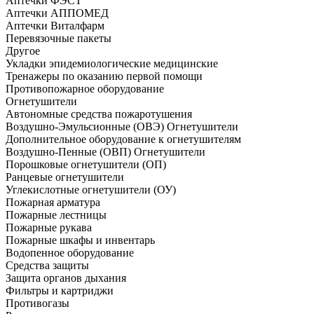
Аптечки ФЭСТ
Аптечки АППОМЕД
Аптечки Виталфарм
Перевязочные пакеты
Другое
Укладки эпидемиологические медицинские
Тренажеры по оказанию первой помощи
Противопожарное оборудование
Огнетушители
Автономные средства пожаротушения
Воздушно-Эмульсионные (ОВЭ) Огнетушители
Дополнительное оборудование к огнетушителям
Воздушно-Пенные (ОВП) Огнетушители
Порошковые огнетушители (ОП)
Ранцевые огнетушители
Углекислотные огнетушители (ОУ)
Пожарная арматура
Пожарные лестницы
Пожарные рукава
Пожарные шкафы и инвентарь
Водопенное оборудование
Средства защиты
Защита органов дыхания
Фильтры и картриджи
Противогазы