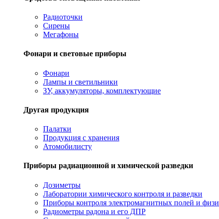
Радиоточки
Сирены
Мегафоны
Фонари и световые приборы
Фонари
Лампы и светильники
ЗУ, аккумуляторы, комплектующие
Другая продукция
Палатки
Продукция с хранения
Атомобилисту
Приборы радиационной и химической разведки
Дозиметры
Лаборатории химического контроля и разведки
Приборы контроля электромагнитных полей и физи
Радиометры радона и его ДПР