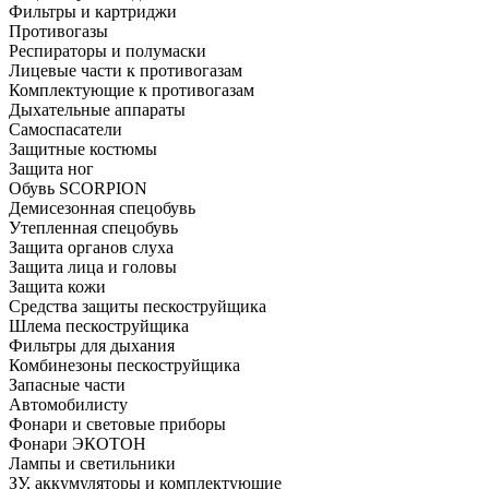
Фильтры и картриджи
Противогазы
Респираторы и полумаски
Лицевые части к противогазам
Комплектующие к противогазам
Дыхательные аппараты
Самоспасатели
Защитные костюмы
Защита ног
Обувь SCORPION
Демисезонная спецобувь
Утепленная спецобувь
Защита органов слуха
Защита лица и головы
Защита кожи
Средства защиты пескоструйщика
Шлема пескоструйщика
Фильтры для дыхания
Комбинезоны пескоструйщика
Запасные части
Автомобилисту
Фонари и световые приборы
Фонари ЭКОТОН
Лампы и светильники
ЗУ, аккумуляторы и комплектующие