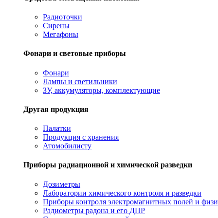
Радиоточки
Сирены
Мегафоны
Фонари и световые приборы
Фонари
Лампы и светильники
ЗУ, аккумуляторы, комплектующие
Другая продукция
Палатки
Продукция с хранения
Атомобилисту
Приборы радиационной и химической разведки
Дозиметры
Лаборатории химического контроля и разведки
Приборы контроля электромагнитных полей и физи
Радиометры радона и его ДПР