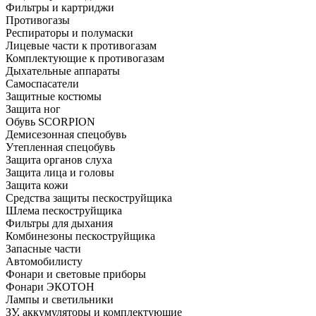
Фильтры и картриджи
Противогазы
Респираторы и полумаски
Лицевые части к противогазам
Комплектующие к противогазам
Дыхательные аппараты
Самоспасатели
Защитные костюмы
Защита ног
Обувь SCORPION
Демисезонная спецобувь
Утепленная спецобувь
Защита органов слуха
Защита лица и головы
Защита кожи
Средства защиты пескоструйщика
Шлема пескоструйщика
Фильтры для дыхания
Комбинезоны пескоструйщика
Запасные части
Автомобилисту
Фонари и световые приборы
Фонари ЭКОТОН
Лампы и светильники
ЗУ, аккумуляторы и комплектующие