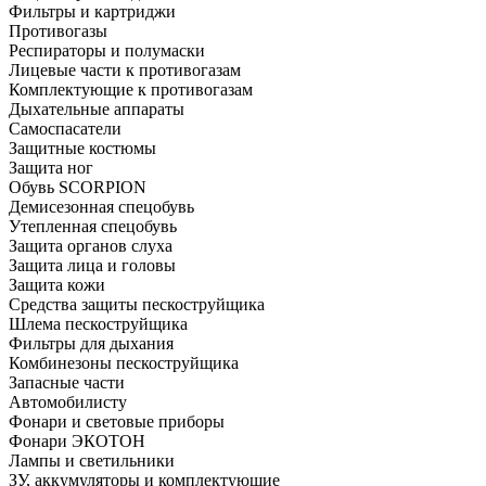
Фильтры и картриджи
Противогазы
Респираторы и полумаски
Лицевые части к противогазам
Комплектующие к противогазам
Дыхательные аппараты
Самоспасатели
Защитные костюмы
Защита ног
Обувь SCORPION
Демисезонная спецобувь
Утепленная спецобувь
Защита органов слуха
Защита лица и головы
Защита кожи
Средства защиты пескоструйщика
Шлема пескоструйщика
Фильтры для дыхания
Комбинезоны пескоструйщика
Запасные части
Автомобилисту
Фонари и световые приборы
Фонари ЭКОТОН
Лампы и светильники
ЗУ, аккумуляторы и комплектующие