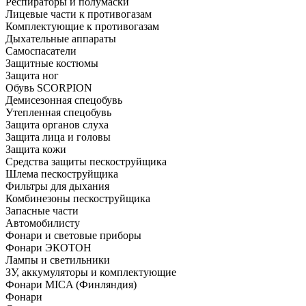
Респираторы и полумаски
Лицевые части к противогазам
Комплектующие к противогазам
Дыхательные аппараты
Самоспасатели
Защитные костюмы
Защита ног
Обувь SCORPION
Демисезонная спецобувь
Утепленная спецобувь
Защита органов слуха
Защита лица и головы
Защита кожи
Средства защиты пескоструйщика
Шлема пескоструйщика
Фильтры для дыхания
Комбинезоны пескоструйщика
Запасные части
Автомобилисту
Фонари и световые приборы
Фонари ЭКОТОН
Лампы и светильники
ЗУ, аккумуляторы и комплектующие
Фонари MICA (Финляндия)
Фонари