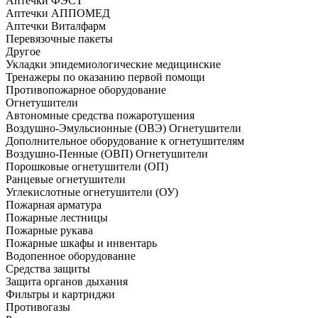
Аптечки ФЭСТ
Аптечки АППОМЕД
Аптечки Виталфарм
Перевязочные пакеты
Другое
Укладки эпидемиологические медицинские
Тренажеры по оказанию первой помощи
Противопожарное оборудование
Огнетушители
Автономные средства пожаротушения
Воздушно-Эмульсионные (ОВЭ) Огнетушители
Дополнительное оборудование к огнетушителям
Воздушно-Пенные (ОВП) Огнетушители
Порошковые огнетушители (ОП)
Ранцевые огнетушители
Углекислотные огнетушители (ОУ)
Пожарная арматура
Пожарные лестницы
Пожарные рукава
Пожарные шкафы и инвентарь
Водопенное оборудование
Средства защиты
Защита органов дыхания
Фильтры и картриджи
Противогазы