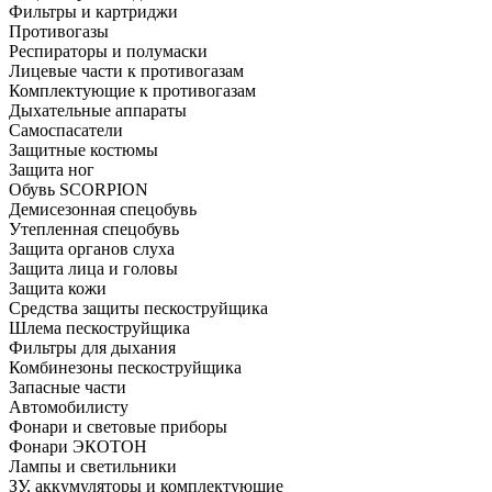
Фильтры и картриджи
Противогазы
Респираторы и полумаски
Лицевые части к противогазам
Комплектующие к противогазам
Дыхательные аппараты
Самоспасатели
Защитные костюмы
Защита ног
Обувь SCORPION
Демисезонная спецобувь
Утепленная спецобувь
Защита органов слуха
Защита лица и головы
Защита кожи
Средства защиты пескоструйщика
Шлема пескоструйщика
Фильтры для дыхания
Комбинезоны пескоструйщика
Запасные части
Автомобилисту
Фонари и световые приборы
Фонари ЭКОТОН
Лампы и светильники
ЗУ, аккумуляторы и комплектующие