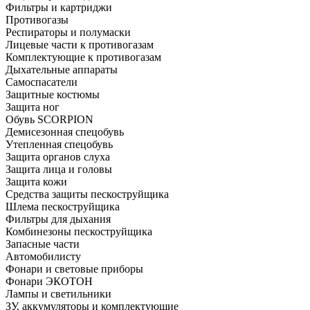
Фильтры и картриджи
Противогазы
Респираторы и полумаски
Лицевые части к противогазам
Комплектующие к противогазам
Дыхательные аппараты
Самоспасатели
Защитные костюмы
Защита ног
Обувь SCORPION
Демисезонная спецобувь
Утепленная спецобувь
Защита органов слуха
Защита лица и головы
Защита кожи
Средства защиты пескоструйщика
Шлема пескоструйщика
Фильтры для дыхания
Комбинезоны пескоструйщика
Запасные части
Автомобилисту
Фонари и световые приборы
Фонари ЭКОТОН
Лампы и светильники
ЗУ, аккумуляторы и комплектующие