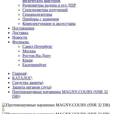
физических факторов
Радиометры радона и его ДПР
Спектрометры излучений
Газоанализаторы
Приборы с хранения
Комплектующие и аксессуары
Поставщики
Доставка
Новости
Филиалы
Санкт-Петербург
Москва
Ростов-На-Дону
Крым
Екатеринбург
Главная
\
КАТАЛОГ
\
Средства защиты
\
Защита органов слуха
\
Противошумные наушники MAGNY-COURS (SNR 32
DB)
\