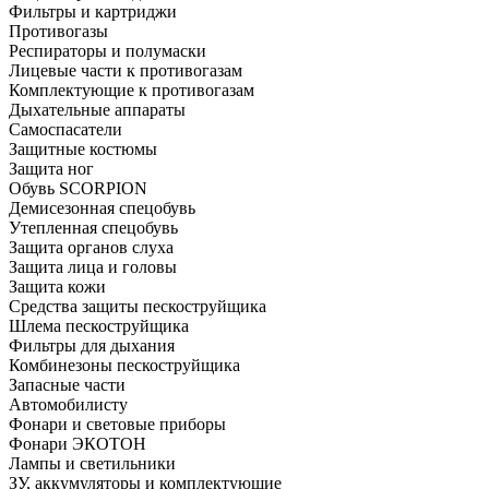
Фильтры и картриджи
Противогазы
Респираторы и полумаски
Лицевые части к противогазам
Комплектующие к противогазам
Дыхательные аппараты
Самоспасатели
Защитные костюмы
Защита ног
Обувь SCORPION
Демисезонная спецобувь
Утепленная спецобувь
Защита органов слуха
Защита лица и головы
Защита кожи
Средства защиты пескоструйщика
Шлема пескоструйщика
Фильтры для дыхания
Комбинезоны пескоструйщика
Запасные части
Автомобилисту
Фонари и световые приборы
Фонари ЭКОТОН
Лампы и светильники
ЗУ, аккумуляторы и комплектующие