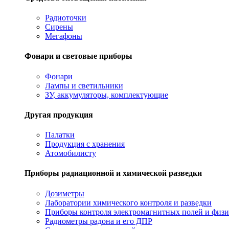
Радиоточки
Сирены
Мегафоны
Фонари и световые приборы
Фонари
Лампы и светильники
ЗУ, аккумуляторы, комплектующие
Другая продукция
Палатки
Продукция с хранения
Атомобилисту
Приборы радиационной и химической разведки
Дозиметры
Лаборатории химического контроля и разведки
Приборы контроля электромагнитных полей и физи
Радиометры радона и его ДПР