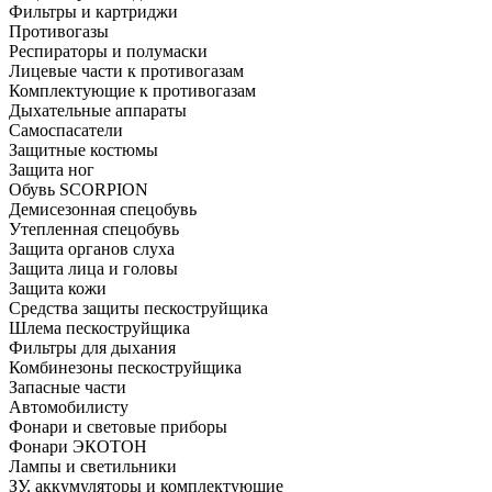
Фильтры и картриджи
Противогазы
Респираторы и полумаски
Лицевые части к противогазам
Комплектующие к противогазам
Дыхательные аппараты
Самоспасатели
Защитные костюмы
Защита ног
Обувь SCORPION
Демисезонная спецобувь
Утепленная спецобувь
Защита органов слуха
Защита лица и головы
Защита кожи
Средства защиты пескоструйщика
Шлема пескоструйщика
Фильтры для дыхания
Комбинезоны пескоструйщика
Запасные части
Автомобилисту
Фонари и световые приборы
Фонари ЭКОТОН
Лампы и светильники
ЗУ, аккумуляторы и комплектующие