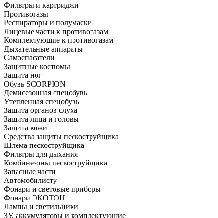
Фильтры и картриджи
Противогазы
Респираторы и полумаски
Лицевые части к противогазам
Комплектующие к противогазам
Дыхательные аппараты
Самоспасатели
Защитные костюмы
Защита ног
Обувь SCORPION
Демисезонная спецобувь
Утепленная спецобувь
Защита органов слуха
Защита лица и головы
Защита кожи
Средства защиты пескоструйщика
Шлема пескоструйщика
Фильтры для дыхания
Комбинезоны пескоструйщика
Запасные части
Автомобилисту
Фонари и световые приборы
Фонари ЭКОТОН
Лампы и светильники
ЗУ, аккумуляторы и комплектующие