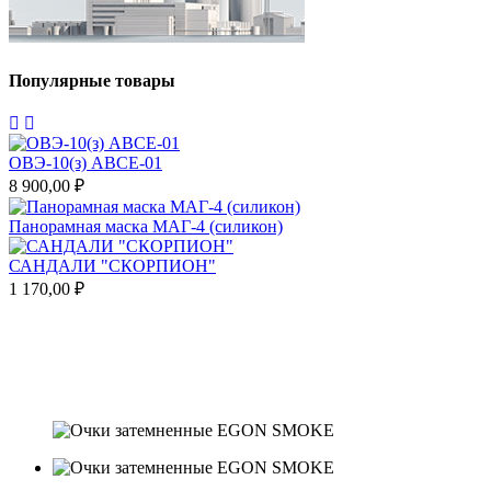
Популярные товары
ОВЭ-10(з) АВCЕ-01
8 900,00 ₽
5
Панорамная маска МАГ-4 (силикон)
Т
САНДАЛИ "СКОРПИОН"
1 170,00 ₽
4
П
т
1