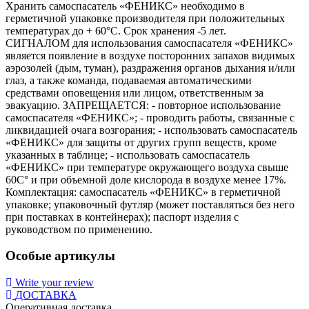
Хранить самоспасатель «ФЕНИКС» необходимо в
герметичной упаковке производителя при положительных
температурах до + 60°С. Срок хранения -5 лет.
СИГНАЛОМ для использования самоспасателя «ФЕНИКС»
является появление в воздухе посторонних запахов видимых
аэрозолей (дым, туман), раздражения органов дыхания и/или
глаз, а также команда, подаваемая автоматическими
средствами оповещения или лицом, ответственным за
эвакуацию. ЗАПРЕЩАЕТСЯ: - повторное использование
самоспасателя «ФЕНИКС»; - проводить работы, связанные с
ликвидацией очага возгорания; - использовать самоспасатель
«ФЕНИКС» для защиты от других групп веществ, кроме
указанных в таблице; - использовать самоспасатель
«ФЕНИКС» при температуре окружающего воздуха свыше
60С° и при объемной доле кислорода в воздухе менее 17%.
Комплектация: самоспасатель «ФЕНИКС» в герметичной
упаковке; упаковочный футляр (может поставляться без него
при поставках в контейнерах); паспорт изделия с
руководством по применению.
Особые артикулы
Write your review
ДОСТАВКА
Оперативная доставка