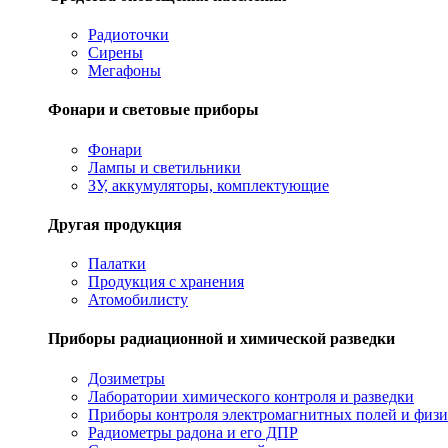
Радиоточки
Сирены
Мегафоны
Фонари и световые приборы
Фонари
Лампы и светильники
ЗУ, аккумуляторы, комплектующие
Другая продукция
Палатки
Продукция с хранения
Атомобилисту
Приборы радиационной и химической разведки
Дозиметры
Лаборатории химического контроля и разведки
Приборы контроля электромагнитных полей и физи
Радиометры радона и его ДПР