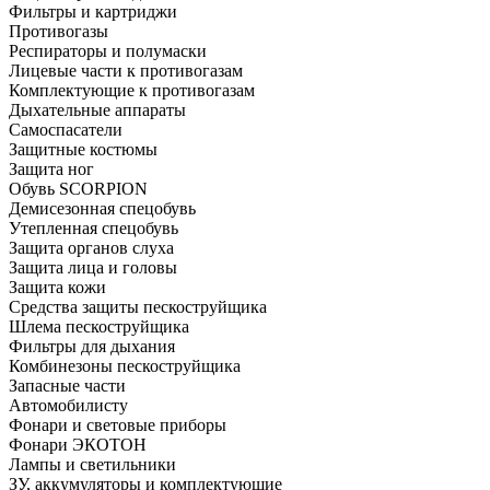
Фильтры и картриджи
Противогазы
Респираторы и полумаски
Лицевые части к противогазам
Комплектующие к противогазам
Дыхательные аппараты
Самоспасатели
Защитные костюмы
Защита ног
Обувь SCORPION
Демисезонная спецобувь
Утепленная спецобувь
Защита органов слуха
Защита лица и головы
Защита кожи
Средства защиты пескоструйщика
Шлема пескоструйщика
Фильтры для дыхания
Комбинезоны пескоструйщика
Запасные части
Автомобилисту
Фонари и световые приборы
Фонари ЭКОТОН
Лампы и светильники
ЗУ, аккумуляторы и комплектующие