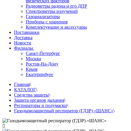
физических факторов
Радиометры радона и его ДПР
Спектрометры излучений
Газоанализаторы
Приборы с хранения
Комплектующие и аксессуары
Поставщики
Доставка
Новости
Филиалы
Санкт-Петербург
Москва
Ростов-На-Дону
Крым
Екатеринбург
Главная
\
КАТАЛОГ
\
Средства защиты
\
Защита органов дыхания
\
Респираторы и полумаски
\
Газодымозащитный респиратор (ГДЗР) «ШАНС»
\