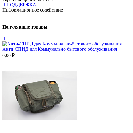
ПОДДЕРЖКА
Информационное содействие
Популярные товары
Анти-СПИД для Коммунально-бытового обслуживания
П
0,00 ₽
0
А
2
Н
1