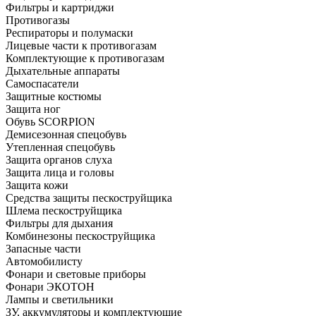
Фильтры и картриджи
Противогазы
Респираторы и полумаски
Лицевые части к противогазам
Комплектующие к противогазам
Дыхательные аппараты
Самоспасатели
Защитные костюмы
Защита ног
Обувь SCORPION
Демисезонная спецобувь
Утепленная спецобувь
Защита органов слуха
Защита лица и головы
Защита кожи
Средства защиты пескоструйщика
Шлема пескоструйщика
Фильтры для дыхания
Комбинезоны пескоструйщика
Запасные части
Автомобилисту
Фонари и световые приборы
Фонари ЭКОТОН
Лампы и светильники
ЗУ, аккумуляторы и комплектующие