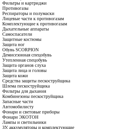
Фильтры и картриджи
Противогазы
Респираторы и полумаски
Лицевые части к противогазам
Комплектующие к противогазам
Дыхательные аппараты
Самоспасатели
Защитные костюмы
Защита ног
Обувь SCORPION
Демисезонная спецобувь
Утепленная спецобувь
Защита органов слуха
Защита лица и головы
Защита кожи
Средства защиты пескоструйщика
Шлема пескоструйщика
Фильтры для дыхания
Комбинезоны пескоструйщика
Запасные части
Автомобилисту
Фонари и световые приборы
Фонари ЭКОТОН
Лампы и светильники
ЗУ, аккумуляторы и комплектующие