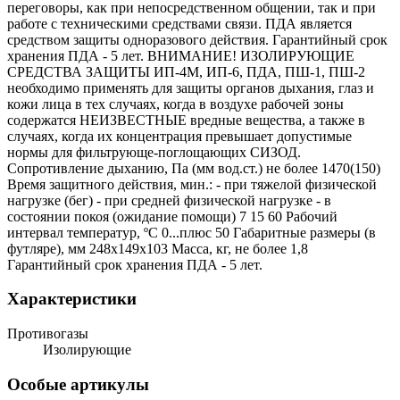
переговоры, как при непосредственном общении, так и при
работе с техническими средствами связи. ПДА является
средством защиты одноразового действия. Гарантийный срок
хранения ПДА - 5 лет. ВНИМАНИЕ! ИЗОЛИРУЮЩИЕ
СРЕДСТВА ЗАЩИТЫ ИП-4М, ИП-6, ПДА, ПШ-1, ПШ-2
необходимо применять для защиты органов дыхания, глаз и
кожи лица в тех случаях, когда в воздухе рабочей зоны
содержатся НЕИЗВЕСТНЫЕ вредные вещества, а также в
случаях, когда их концентрация превышает допустимые
нормы для фильтрующе-поглощающих СИЗОД.
Сопротивление дыханию, Па (мм вод.ст.) не более 1470(150)
Время защитного действия, мин.: - при тяжелой физической
нагрузке (бег) - при средней физической нагрузке - в
состоянии покоя (ожидание помощи) 7 15 60 Рабочий
интервал температур, ºС 0...плюс 50 Габаритные размеры (в
футляре), мм 248х149х103 Масса, кг, не более 1,8
Гарантийный срок хранения ПДА - 5 лет.
Характеристики
Противогазы
Изолирующие
Особые артикулы