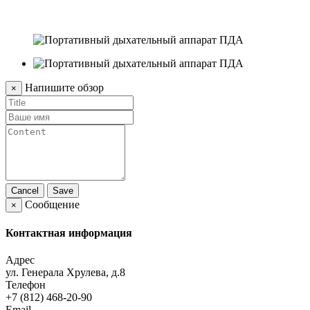
т
1
Напишите обзор
×
Cancel
Save
Сообщение
×
Контактная информация
Адрес
ул. Генерала Хрулева, д.8
Телефон
+7 (812) 468-20-90
Email