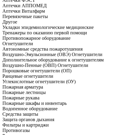
Аптечки ФЭСТ
Аптечки АППОМЕД
Аптечки Виталфарм
Перевязочные пакеты
Другое
Укладки эпидемиологические медицинские
Тренажеры по оказанию первой помощи
Противопожарное оборудование
Огнетушители
Автономные средства пожаротушения
Воздушно-Эмульсионные (ОВЭ) Огнетушители
Дополнительное оборудование к огнетушителям
Воздушно-Пенные (ОВП) Огнетушители
Порошковые огнетушители (ОП)
Ранцевые огнетушители
Углекислотные огнетушители (ОУ)
Пожарная арматура
Пожарные лестницы
Пожарные рукава
Пожарные шкафы и инвентарь
Водопенное оборудование
Средства защиты
Защита органов дыхания
Фильтры и картриджи
Противогазы