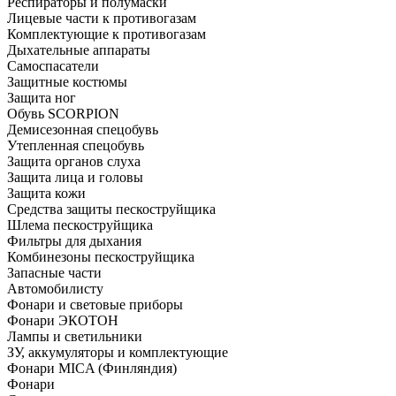
Респираторы и полумаски
Лицевые части к противогазам
Комплектующие к противогазам
Дыхательные аппараты
Самоспасатели
Защитные костюмы
Защита ног
Обувь SCORPION
Демисезонная спецобувь
Утепленная спецобувь
Защита органов слуха
Защита лица и головы
Защита кожи
Средства защиты пескоструйщика
Шлема пескоструйщика
Фильтры для дыхания
Комбинезоны пескоструйщика
Запасные части
Автомобилисту
Фонари и световые приборы
Фонари ЭКОТОН
Лампы и светильники
ЗУ, аккумуляторы и комплектующие
Фонари MICA (Финляндия)
Фонари