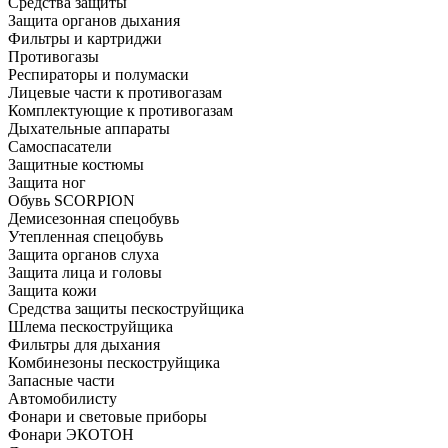
Средства защиты
Защита органов дыхания
Фильтры и картриджи
Противогазы
Респираторы и полумаски
Лицевые части к противогазам
Комплектующие к противогазам
Дыхательные аппараты
Самоспасатели
Защитные костюмы
Защита ног
Обувь SCORPION
Демисезонная спецобувь
Утепленная спецобувь
Защита органов слуха
Защита лица и головы
Защита кожи
Средства защиты пескоструйщика
Шлема пескоструйщика
Фильтры для дыхания
Комбинезоны пескоструйщика
Запасные части
Автомобилисту
Фонари и световые приборы
Фонари ЭКОТОН