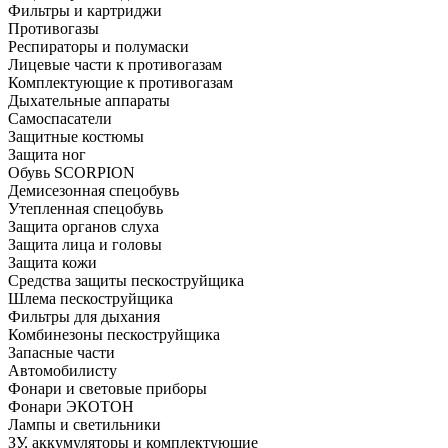
Фильтры и картриджи
Противогазы
Респираторы и полумаски
Лицевые части к противогазам
Комплектующие к противогазам
Дыхательные аппараты
Самоспасатели
Защитные костюмы
Защита ног
Обувь SCORPION
Демисезонная спецобувь
Утепленная спецобувь
Защита органов слуха
Защита лица и головы
Защита кожи
Средства защиты пескоструйщика
Шлема пескоструйщика
Фильтры для дыхания
Комбинезоны пескоструйщика
Запасные части
Автомобилисту
Фонари и световые приборы
Фонари ЭКОТОН
Лампы и светильники
ЗУ, аккумуляторы и комплектующие