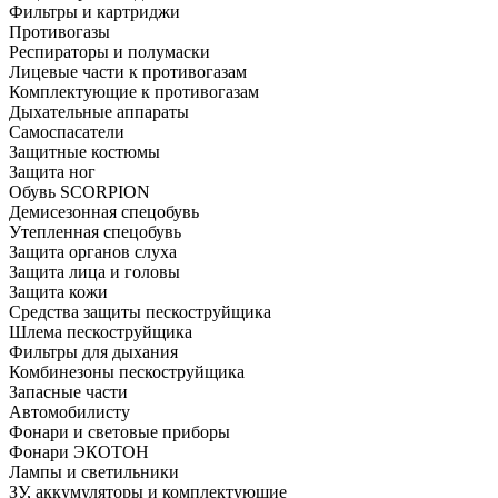
Фильтры и картриджи
Противогазы
Респираторы и полумаски
Лицевые части к противогазам
Комплектующие к противогазам
Дыхательные аппараты
Самоспасатели
Защитные костюмы
Защита ног
Обувь SCORPION
Демисезонная спецобувь
Утепленная спецобувь
Защита органов слуха
Защита лица и головы
Защита кожи
Средства защиты пескоструйщика
Шлема пескоструйщика
Фильтры для дыхания
Комбинезоны пескоструйщика
Запасные части
Автомобилисту
Фонари и световые приборы
Фонари ЭКОТОН
Лампы и светильники
ЗУ, аккумуляторы и комплектующие