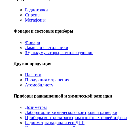
Радиоточки
Сирены
Мегафоны
Фонари и световые приборы
Фонари
Лампы и светильники
ЗУ, аккумуляторы, комплектующие
Другая продукция
Палатки
Продукция с хранения
Атомобилисту
Приборы радиационной и химической разведки
Дозиметры
Лаборатории химического контроля и разведки
Приборы контроля электромагнитных полей и физи
Радиометры радона и его ДПР