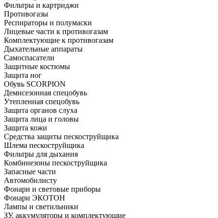
Фильтры и картриджи
Противогазы
Респираторы и полумаски
Лицевые части к противогазам
Комплектующие к противогазам
Дыхательные аппараты
Самоспасатели
Защитные костюмы
Защита ног
Обувь SCORPION
Демисезонная спецобувь
Утепленная спецобувь
Защита органов слуха
Защита лица и головы
Защита кожи
Средства защиты пескоструйщика
Шлема пескоструйщика
Фильтры для дыхания
Комбинезоны пескоструйщика
Запасные части
Автомобилисту
Фонари и световые приборы
Фонари ЭКОТОН
Лампы и светильники
ЗУ, аккумуляторы и комплектующие