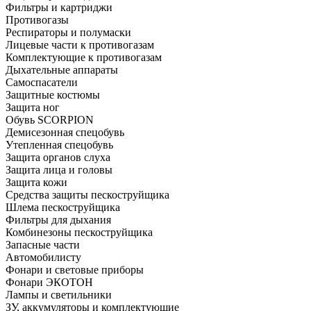
Фильтры и картриджи
Противогазы
Респираторы и полумаски
Лицевые части к противогазам
Комплектующие к противогазам
Дыхательные аппараты
Самоспасатели
Защитные костюмы
Защита ног
Обувь SCORPION
Демисезонная спецобувь
Утепленная спецобувь
Защита органов слуха
Защита лица и головы
Защита кожи
Средства защиты пескоструйщика
Шлема пескоструйщика
Фильтры для дыхания
Комбинезоны пескоструйщика
Запасные части
Автомобилисту
Фонари и световые приборы
Фонари ЭКОТОН
Лампы и светильники
ЗУ, аккумуляторы и комплектующие