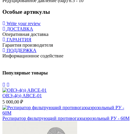
Редуцированное давление (бар) 6.5 - 10
Особые артикулы
Write your review
ДОСТАВКА
Оперативная доставка
ГАРАНТИЯ
Гарантия производителя
ПОДДЕРЖКА
Информационное содействие
Популярные товары
ОВЭ-4(з) АВCЕ-01
5 000,00 ₽
1
Респиратор фильтрующий противогазоаэрозольный РУ - 60М
Т
в
2