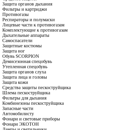
Защита органов дыхания
Фильтры и картриджи
Противогазы
Респираторы и полумаски
Лицевые части к противогазам
Комплектующие к противогазам
Дыхательные аппараты
Самоспасатели
Защитные костюмы
Защита ног
Обувь SCORPION
Демисезонная спецобувь
Утепленная спецобувь
Защита органов слуха
Защита лица и головы
Защита кожи
Средства защиты пескоструйщика
Шлема пескоструйщика
Фильтры для дыхания
Комбинезоны пескоструйщика
Запасные части
Автомобилисту
Фонари и световые приборы
Фонари ЭКОТОН
Лампы и светильники