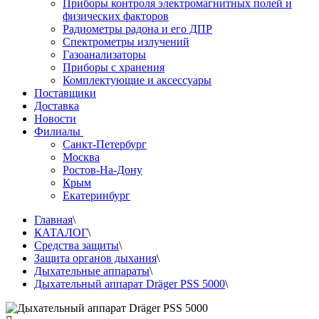
Приборы контроля электромагнитных полей и
физических факторов
Радиометры радона и его ДПР
Спектрометры излучений
Газоанализаторы
Приборы с хранения
Комплектующие и аксессуары
Поставщики
Доставка
Новости
Филиалы
Санкт-Петербург
Москва
Ростов-На-Дону
Крым
Екатеринбург
Главная
\
КАТАЛОГ
\
Средства защиты
\
Защита органов дыхания
\
Дыхательные аппараты
\
Дыхательный аппарат Dräger PSS 5000
\